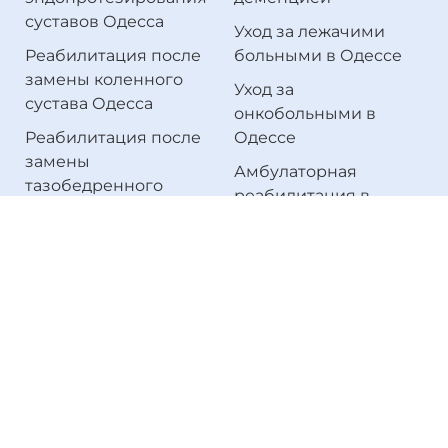
суставов Одесса
Уход за лежачими
Реабилитация после
больными в Одессе
замены коленного
Уход за
сустава Одесса
онкобольными в
Реабилитация после
Одессе
замены
Амбулаторная
тазобедренного
реабилитация в
сустава Одесса
Одессе
Реабилитация после
Лечение нарушений
переломов Одесса
речи в Одессе
Реабилитация после
Уход за больными на
перелома шейки
дому в Одессе
бедра Одесса
Хоспис в Одессе
Восстановление
Врач-эрготерапевт в
после операций
Одессе
Одесса