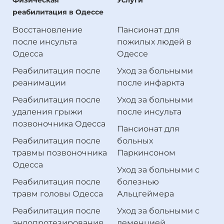
Физическая
Услуги
реабилитация в Одессе
Восстановление
Пансионат для
после инсульта
пожилых людей в
Одесса
Одессе
Реабилитация после
Уход за больными
реанимации
после инфаркта
Реабилитация после
Уход за больными
удаления грыжи
после инсульта
позвоночника Одесса
Пансионат для
Реабилитация после
больных
травмы позвоночника
Паркинсоном
Одесса
Уход за больными с
Реабилитация после
болезнью
травм головы Одесса
Альцгеймера
Реабилитация после
Уход за больными с
эндопротезирования
деменцией