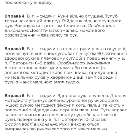
пошкоджену кінцівку.
В. п. – сидячи. Руки вільно опущені. Тулуб
Вправа 4.
трохи нахилений вперед. Гойдання вільно опущених
рук. Виконувати протягом 1 хвилини.
Особливості
виконання.
Досягти максимально можливого
розслаблення м’язів поясу та рук.
В. п. – сидячи на стільці, руки вільно опущені,
Вправа 5.
ноги зігнуті в колінних суглобах під кутом 90°. Згинання
здорової руки в плечовому суглобі з поверненням у в.
п. Повторити 6–8 разів.
Особливості виконання.
Активне (вольовим зусиллям) або пасивне (за
допомогою методиста або помічника) придушення
мимовільних рухів у хворій кінцівці. Темп середній,
рухи з максимальною амплітудою.
В. п. – сидячи. Здорова рука опущена. Долоня
Вправа 6.
методиста утримує долоню ураженої руки хворого,
іншою рукою методист фіксує лікоть, пальці та кисть у
положенні з відведеним першим пальцем. Суть вправи:
пасивне згинання в плечовому суглобі паретичної
руки, повернення у в. п. Повторити 10–12 разів.
Особливості виконання.
Рухи виконуються
випрямленою рукою хворого по максимально