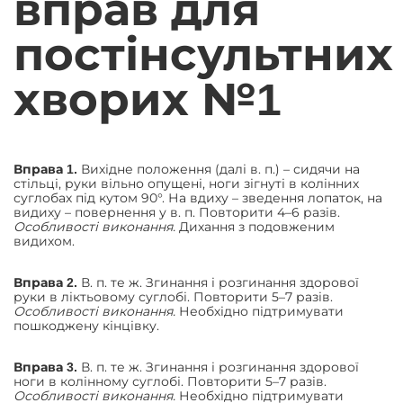
вправ для
постінсультних
хворих №1
Вихідне положення (далі в. п.) – сидячи на
Вправа 1.
стільці, руки вільно опущені, ноги зігнуті в колінних
суглобах під кутом 90°. На вдиху – зведення лопаток, на
видиху – повернення у в. п. Повторити 4–6 разів.
Особливості виконання.
Дихання з подовженим
видихом.
В. п. те ж. Згинання і розгинання здорової
Вправа 2.
руки в ліктьовому суглобі. Повторити 5–7 разів.
Особливості виконання.
Необхідно підтримувати
пошкоджену кінцівку.
В. п. те ж. Згинання і розгинання здорової
Вправа 3.
ноги в колінному суглобі. Повторити 5–7 разів.
Особливості виконання.
Необхідно підтримувати