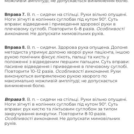
можливій амплітуді; не допускається виникнення болю.
В. п. – сидячи на стільці. Руки вільно опущені.
Вправа 7.
Ноги зігнуті в колінних суглобах під кутом 90°. Суть
вправи: відведення і приведення здорової руки в
плечовому суглобі. Повторити 6–8 разів.
Особливості
виконання.
Не допускати мимовільних рухів.
В. п. – сидячи. Здорова рука опущена. Долоня
Вправа 8.
методиста утримує долоню хворої руки пацієнта, іншою
рукою помічник фіксує лікоть, пальці та кисть у
положенні з відведеним першим пальцем. Суть вправи:
пасивне відведення і приведення в плечовому суглобі.
Повторити 10–12 разів.
Особливості виконання.
Рухи
виконуються випрямленою рукою хворого по
максимально можливій амплітуді; не допускається
виникнення болю.
В. п. – сидячи на стільці. Руки вільно опущені.
Вправа 9.
Ноги зігнуті в колінних суглобах під кутом 90°. Суть
вправи: рух кистю та ліктьовим суглобом за типом
закручування викрутки. Повторити 8-10 разів.
Особливості виконання.
Не допускати мимовільних
рухів.