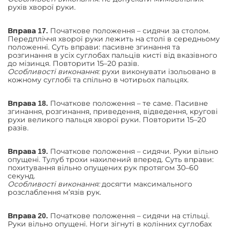
рухів хворої руки.
Початкове положення – сидячи за столом.
Вправа 17.
Передпліччя хворої руки лежить на столі в середньому
положенні. Суть вправи: пасивне згинання та
розгинання в усіх суглобах пальців кисті від вказівного
до мізинця. Повторити 15–20 разів.
Особливості виконання:
рухи виконувати ізольовано в
кожному суглобі та спільно в чотирьох пальцях.
Початкове положення – те саме. Пасивне
Вправа 18.
згинання, розгинання, приведення, відведення, кругові
рухи великого пальця хворої руки. Повторити 15–20
разів.
Початкове положення – сидячи. Руки вільно
Вправа 19.
опущені. Тулуб трохи нахилений вперед. Суть вправи:
похитування вільно опущених рук протягом 30–60
секунд.
Особливості виконання:
досягти максимального
розслаблення м’язів рук.
Початкове положення – сидячи на стільці.
Вправа 20.
Руки вільно опущені. Ноги зігнуті в колінних суглобах