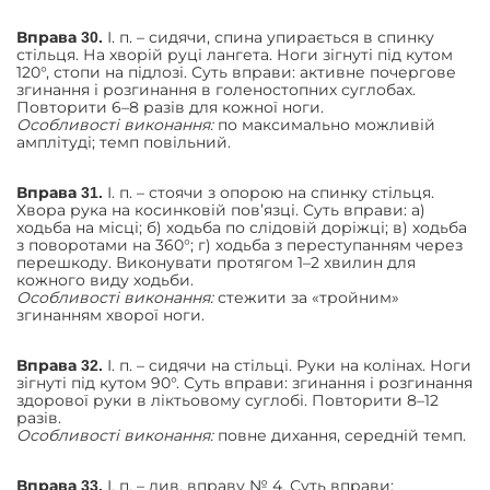
І. п. – сидячи, спина упирається в спинку
Вправа 30.
стільця. На хворій руці лангета. Ноги зігнуті під кутом
120°, стопи на підлозі. Суть вправи: активне почергове
згинання і розгинання в голеностопних суглобах.
Повторити 6–8 разів для кожної ноги.
Особливості виконання:
по максимально можливій
амплітуді; темп повільний.
І. п. – стоячи з опорою на спинку стільця.
Вправа 31.
Хвора рука на косинковій пов’язці. Суть вправи: а)
ходьба на місці; б) ходьба по слідовій доріжці; в) ходьба
з поворотами на 360°; г) ходьба з переступанням через
перешкоду. Виконувати протягом 1–2 хвилин для
кожного виду ходьби.
Особливості виконання:
стежити за «тройним»
згинанням хворої ноги.
І. п. – сидячи на стільці. Руки на колінах. Ноги
Вправа 32.
зігнуті під кутом 90°. Суть вправи: згинання і розгинання
здорової руки в ліктьовому суглобі. Повторити 8–12
разів.
Особливості виконання:
повне дихання, середній темп.
І. п. – див. вправу № 4. Суть вправи:
Вправа 33.