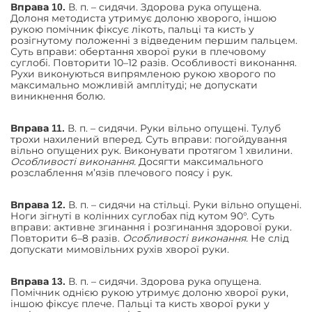
В. п. – сидячи. Здорова рука опущена.
Вправа 10.
Долоня методиста утримує долоню хворого, іншою
рукою помічник фіксує лікоть, пальці та кисть у
розігнутому положенні з відведеним першим пальцем.
Суть вправи: обертання хворої руки в плечовому
суглобі. Повторити 10–12 разів. Особливості виконання.
Рухи виконуються випрямленою рукою хворого по
максимально можливій амплітуді; не допускати
виникнення болю.
В. п. – сидячи. Руки вільно опущені. Тулуб
Вправа 11.
трохи нахилений вперед. Суть вправи: погойдування
вільно опущених рук. Виконувати протягом 1 хвилини.
Особливості виконання.
Досягти максимального
розслаблення м’язів плечового поясу і рук.
В. п. – сидячи на стільці. Руки вільно опущені.
Вправа 12.
Ноги зігнуті в колінних суглобах під кутом 90°. Суть
вправи: активне згинання і розгинання здорової руки.
Повторити 6–8 разів.
Особливості виконання.
Не слід
допускати мимовільних рухів хворої руки.
В. п. – сидячи. Здорова рука опущена.
Вправа 13.
Помічник однією рукою утримує долоню хворої руки,
іншою фіксує плече. Пальці та кисть хворої руки у