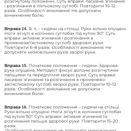
розігнутому положенні. Суть вправи: пасивне згинання
і розгинання в ліктьовому суглобі. Повторити 10–12
разів.
Особливості виконання.
Не допускати
виникнення болю.
В. п. – сидячи на стільці. Руки вільно опущені.
Вправа 14.
Ноги зігнуті в колінних суглобах під кутом 90°. Суть
вправи: активне згинання і розгинання в
променезап’ястковому суглобі здорової руки.
Повторити 6–8 разів.
Особливості виконання.
Не
допускати мимовільних рухів хворої руки.
Початкове положення – сидячи. Здорова
Вправа 15.
рука опущена. Методист фіксує долоню розігнутими
пальцями та передпліччя хворої руки. Суть вправи:
пасивне згинання та розгинання в променево-
зап’ястковому суглобі хворої руки. Повторити 10–12
разів.
Особливості виконання:
не допускати
виникнення болю.
Початкове положення – сидячи на стільці.
Вправа 16.
Руки вільно опущені. Ноги зігнуті в колінних суглобах
під кутом 90°. Суть вправи: активне згинання та
розгинання пальців здорової руки. Повторити 15–20
разів.
Особливості виконання:
не допускати мимовільних