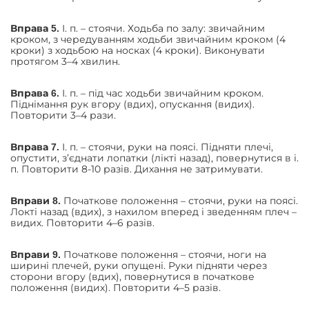
І. п. – стоячи. Ходьба по залу: звичайним
Вправа 5.
кроком, з чередуванням ходьби звичайним кроком (4
кроки) з ходьбою на носках (4 кроки). Виконувати
протягом 3–4 хвилин.
І. п. – під час ходьби звичайним кроком.
Вправа 6.
Піднімання рук вгору (вдих), опускання (видих).
Повторити 3–4 рази.
І. п. – стоячи, руки на поясі. Підняти плечі,
Вправа 7.
опустити, з’єднати лопатки (лікті назад), повернутися в і.
п. Повторити 8-10 разів. Дихання не затримувати.
Початкове положення – стоячи, руки на поясі.
Вправи 8.
Локті назад (вдих), з нахилом вперед і зведенням плеч –
видих. Повторити 4–6 разів.
Початкове положення – стоячи, ноги на
Вправи 9.
ширині плечей, руки опущені. Руки підняти через
сторони вгору (вдих), повернутися в початкове
положення (видих). Повторити 4–5 разів.