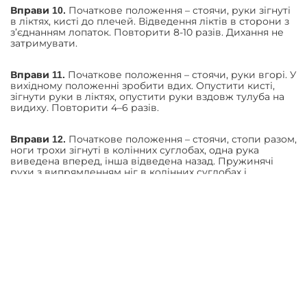
Початкове положення – стоячи, руки зігнуті
Вправи 10.
в ліктях, кисті до плечей. Відведення ліктів в сторони з
з’єднанням лопаток. Повторити 8-10 разів. Дихання не
затримувати.
Початкове положення – стоячи, руки вгорі. У
Вправи 11.
вихідному положенні зробити вдих. Опустити кисті,
зігнути руки в ліктях, опустити руки вздовж тулуба на
видиху. Повторити 4–6 разів.
Початкове положення – стоячи, стопи разом,
Вправи 12.
ноги трохи зігнуті в колінних суглобах, одна рука
виведена вперед, інша відведена назад. Пружинячі
рухи з випрямленням ніг в колінних суглобах і
маховими рухами рук. Виконувати протягом 1–10
хвилин. Дихання не затримувати.
Початкове положення – стоячи, ноги на
Вправи 13.
ширині плечей, руки опущені. Відвести руки в сторони
долонями вгору (вдих), повернутися в початкове
положення (видих). Повторити 3–4 рази.
Початкове положення – стоячи, ноги на
Вправи 14.
ширині плечей, у опущених руках гімнастична палка.