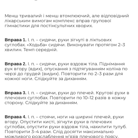
Менш тривалий і менш втомлюючий, але відповідний
лікарським вимогам комплекс вправ групової
гімнастики для постінсультних хворих.
І. п. – сидячи, руки зігнуті в ліктьових
Вправа 1.
суглобах. «Ходьба» сидячи. Виконувати протягом 2–3
хвилин. Темп середній.
І. п. – сидячи, руки вздовж тіла. Піднімання
Вправа 2.
рук вгору (вдих), опускання з підтягуванням коліна по
черзі до грудей (видих). Повторити по 2–3 рази для
кожної ноги. Слідкуйте за диханням.
І. п. – сидячи, руки до плечей. Кругові рухи в
Вправа 3.
плечових суглобах. Повторити по 10–12 разів в кожну
сторону. Слідкуйте за диханням.
І. п. – стоячи, ноги на ширині плечей, руки
Вправа 4.
вгору. Опустити кисті, зігнути руки в плечових
суглобах, опустити руки вздовж тіла, нахилити тулуб.
Повторити 3–4 рази. Слід досягти максимально
можливого розслаблення м’язів плечового поясу.