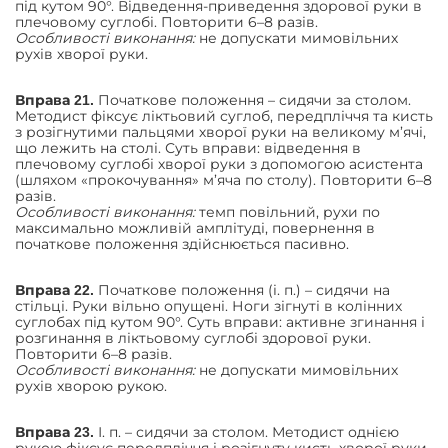
під кутом 90°. Відведення-приведення здорової руки в
плечовому суглобі. Повторити 6–8 разів.
Особливості виконання:
не допускати мимовільних
рухів хворої руки.
Початкове положення – сидячи за столом.
Вправа 21.
Методист фіксує ліктьовий суглоб, передпліччя та кисть
з розігнутими пальцями хворої руки на великому м’ячі,
що лежить на столі. Суть вправи: відведення в
плечовому суглобі хворої руки з допомогою асистента
(шляхом «прокочування» м’яча по столу). Повторити 6–8
разів.
Особливості виконання:
темп повільний, рухи по
максимально можливій амплітуді, повернення в
початкове положення здійснюється пасивно.
Початкове положення (і. п.) – сидячи на
Вправа 22.
стільці. Руки вільно опущені. Ноги зігнуті в колінних
суглобах під кутом 90°. Суть вправи: активне згинання і
розгинання в ліктьовому суглобі здорової руки.
Повторити 6–8 разів.
Особливості виконання:
не допускати мимовільних
рухів хворою рукою.
І. п. – сидячи за столом. Методист однією
Вправа 23.
рукою фіксує передпліччя і розігнуту кисть хворої руки