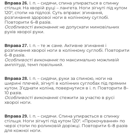
І. п. – сидячи, спина упирається в спинку
Вправа 26.
стільця. На хворій руці – лангета. Ноги зігнуті під кутом
120°, стопи на підлозі. Суть вправи: згинання,
розгинання здорової ноги в колінному суглобі.
Повторити 6–8 разів.
Особливості виконання:
не допускати мимовільних
рухів хворої руки.
І. п. – те ж саме. Активне згинання і
Вправа 27.
розгинання хворої ноги в колінному суглобі. Повторити
6–8 разів.
Особливості виконання:
по максимально можливій
амплітуді, темп повільний.
І. п. – сидячи, руки за спиною, ноги на
Вправа 28.
ширині плечей, зігнуті в колінних суглобах під прямим
кутом. З’єднати коліна, повернутися в і. п. Повторити 8–
10 разів.
Особливості виконання:
стежити за участю в русі
хворої ноги.
І. п. – сидячи. Спина упирається в спинку
Вправа 29.
стільця. Ноги зігнуті під кутом 120°. «Прокочування» по
черзі стопи по роликовій доріжці. Повторити 6–8 разів
для кожної ноги.