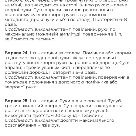
на м’ячі, що знаходиться на столі, іншою рукою – плече
хворої руки. Суть вправи: активне розгинання в
ліктьовому суглобі хворої руки за допомогою
методиста (прокочуючи м’яч по столу). Повторити 6–8
разів.
Особливості виконання:
темп повільний, рухи по
максимально можливій амплітуді, повернення в і. п.
здійснюється пасивно.
І. п. – сидячи за столом. Помічник або хворий
Вправа 24.
за допомогою здорової руки фіксує передпліччя і
розігнуту кисть хворої руки на роликовій доріжці. Суть
вправи: «прокочування» кисті і передпліччя по
роликовій доріжці. Повторити 6–8 разів.
Особливості виконання:
темп повільний, повернення в
початкове положення з допомогою помічника або
здорової руки.
І. п. – сидячи. Руки вільно опущені. Тулуб
Вправа 25.
трохи нахилений вперед. Суть вправи: покачування,
розгинання здорової ноги в колінному суглобі.
Виконувати протягом 30 секунд – 1 хвилини.
Особливості виконання:
досягти максимального
розслаблення м’язів рук.