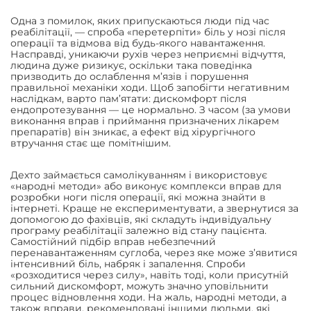
Одна з помилок, яких припускаються люди під час
реабілітації, — спроба «перетерпіти» біль у нозі після
операції та відмова від будь-якого навантаження.
Насправді, уникаючи рухів через неприємні відчуття,
людина дуже ризикує, оскільки така поведінка
призводить до ослаблення м’язів і порушення
правильної механіки ходи. Щоб запобігти негативним
наслідкам, варто пам’ятати: дискомфорт після
ендопротезування — це нормально. З часом (за умови
виконання вправ і приймання призначених лікарем
препаратів) він зникає, а ефект від хірургічного
втручання стає ще помітнішим.
Дехто займається самолікуванням і використовує
«народні методи» або виконує комплекси вправ для
розробки ноги після операції, які можна знайти в
інтернеті. Краще не експериментувати, а звернутися за
допомогою до фахівців, які складуть індивідуальну
програму реабілітації залежно від стану пацієнта.
Самостійний підбір вправ небезпечний
перенавантаженням суглоба, через яке може з’явитися
інтенсивний біль, набряк і запалення. Спроби
«розходитися через силу», навіть тоді, коли присутній
сильний дискомфорт, можуть значно уповільнити
процес відновлення ходи. На жаль, народні методи, а
також вправи, рекомендовані іншими людьми, які