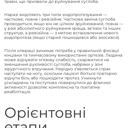
травм, що призвели до руйнування суглоба.
Наразі виділяють три типи ендопротезування —
часткове, повне і ревізійне. Часткова заміна суглоба
проводиться, якщо він не цілком зруйнований, повна —
у разі абсолютного руйнування хряща, зв’язок та інших
структур, а ревізійна — з метою встановлення нового
ендопротеза (якщо старий пошкодився або зносився).
Після операції виникає потреба у правильній фіксації
кінцівки та тимчасовому використанні ортезів. Людина
може відчувати м’язову слабкість, скаржитися на
зменшення рухливості суглоба, набряки у зоні
хірургічного втручання. Нерідко з’являється страх
наступати на ногу, оскільки пацієнт боїться повторно
відчути біль або пошкодити протез. Уникнути
ускладнень та поступово повернутися до фізичної
активності дозволяє комплексна та поетапна
реабілітація.
Орієнтовні
етапи