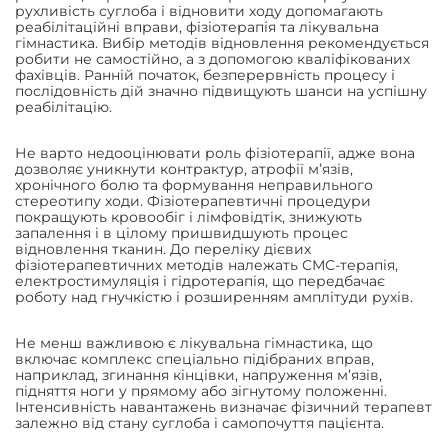
рухливість суглоба і відновити ходу допомагають
реабілітаційні вправи, фізіотерапія та лікувальна
гімнастика. Вибір методів відновлення рекомендується
робити не самостійно, а з допомогою кваліфікованих
фахівців. Ранній початок, безперервність процесу і
послідовність дій значно підвищують шанси на успішну
реабілітацію.
Не варто недооцінювати роль фізіотерапії, адже вона
дозволяє уникнути контрактур, атрофії м’язів,
хронічного болю та формування неправильного
стереотипу ходи. Фізіотерапевтичні процедури
покращують кровообіг і лімфовідтік, знижують
запалення і в цілому пришвидшують процес
відновлення тканин. До переліку дієвих
фізіотерапевтичних методів належать СМС-терапія,
електростимуляція і гідротерапія, що передбачає
роботу над гнучкістю і розширенням амплітуди рухів.
Не менш важливою є лікувальна гімнастика, що
включає комплекс спеціально підібраних вправ,
наприклад, згинання кінцівки, напруження м’язів,
підняття ноги у прямому або зігнутому положенні.
Інтенсивність навантажень визначає фізичний терапевт
залежно від стану суглоба і самопочуття пацієнта.