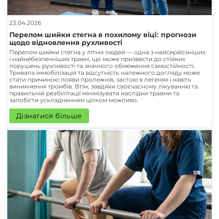
23.04.2026
Перелом шийки стегна в похилому віці: прогнози
щодо відновлення рухливості
Перелом шийки стегна у літніх людей — одна з найсерйозніших
і найнебезпечніших травм, що може призвести до стійких
порушень рухливості та значного обмеження самостійності.
Тривала іммобілізація та відсутність належного догляду може
стати причиною появи пролежнів, застою в легенях і навіть
виникнення тромбів. Втім, завдяки своєчасному лікуванню та
правильній реабілітації мінімізувати наслідки травми та
запобігти ускладненням цілком можливо.
Дізнатися більше