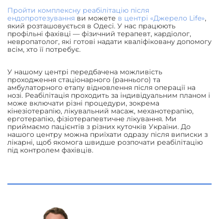
Пройти комплексну реабілітацію після
ендопротезування
ви можете
в центрі «Джерело Life»
,
який розташовується в Одесі. У нас працюють
профільні фахівці — фізичний терапевт, кардіолог,
невропатолог, які готові надати кваліфіковану допомогу
всім, хто її потребує.
У нашому центрі передбачена можливість
проходження стаціонарного (раннього) та
амбулаторного етапу відновлення після операції на
нозі. Реабілітація проходить за індивідуальним планом і
може включати різні процедури, зокрема
кінезіотерапію, лікувальний масаж, механотерапію,
ерготерапію, фізіотерапевтичне лікування. Ми
приймаємо пацієнтів з різних куточків України. До
нашого центру можна приїхати одразу після виписки з
лікарні, щоб якомога швидше розпочати реабілітацію
під контролем фахівців.