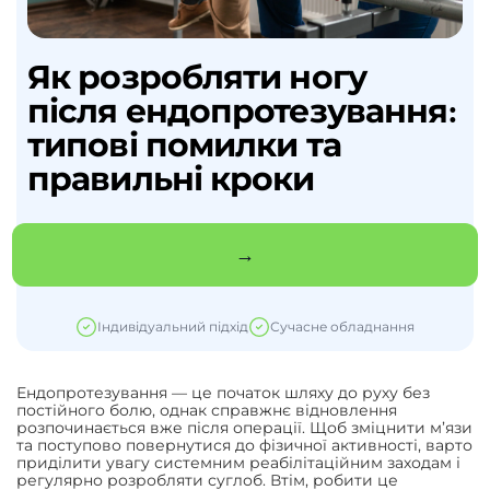
Як розробляти ногу
після ендопротезування:
типові помилки та
правильні кроки
→
Індивідуальний підхід
Сучасне обладнання
Ендопротезування — це початок шляху до руху без
постійного болю, однак справжнє відновлення
розпочинається вже після операції. Щоб зміцнити м’язи
та поступово повернутися до фізичної активності, варто
приділити увагу системним реабілітаційним заходам і
регулярно розробляти суглоб. Втім, робити це