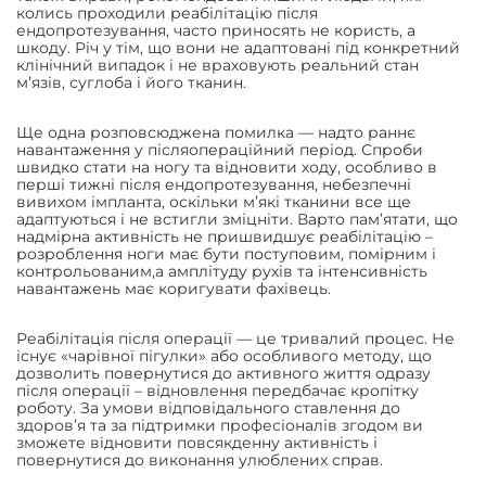
колись проходили реабілітацію після
ендопротезування, часто приносять не користь, а
шкоду. Річ у тім, що вони не адаптовані під конкретний
клінічний випадок і не враховують реальний стан
м’язів, суглоба і його тканин.
Ще одна розповсюджена помилка — надто раннє
навантаження у післяопераційний період. Спроби
швидко стати на ногу та відновити ходу, особливо в
перші тижні після ендопротезування, небезпечні
вивихом імпланта, оскільки м’які тканини все ще
адаптуються і не встигли зміцніти. Варто пам’ятати, що
надмірна активність не пришвидшує реабілітацію –
розроблення ноги має бути поступовим, помірним і
контрольованим,а амплітуду рухів та інтенсивність
навантажень має коригувати фахівець.
Реабілітація після операції — це тривалий процес. Не
існує «чарівної пігулки» або особливого методу, що
дозволить повернутися до активного життя одразу
після операції – відновлення передбачає кропітку
роботу. За умови відповідального ставлення до
здоров’я та за підтримки професіоналів згодом ви
зможете відновити повсякденну активність і
повернутися до виконання улюблених справ.