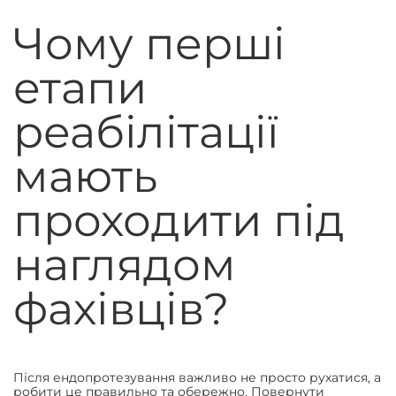
Чому перші
етапи
реабілітації
мають
проходити під
наглядом
фахівців?
Після ендопротезування важливо не просто рухатися, а
робити це правильно та обережно. Повернути